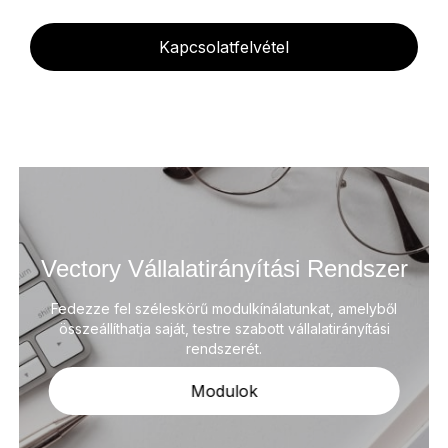
Kapcsolatfelvétel
Vectory Vállalatirányítási Rendszer
Fedezze fel széleskörű modulkínálatunkat, amelyből
összeállíthatja saját, testre szabott vállalatirányítási
rendszerét.
Modulok