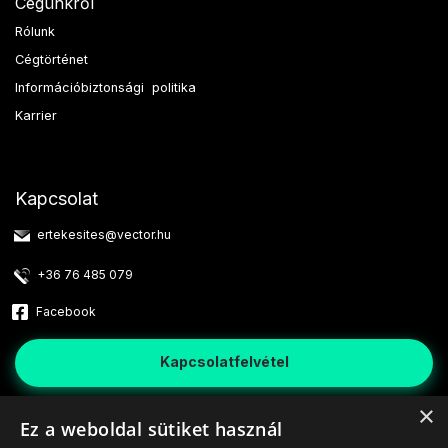
Cégünkről
Rólunk
Cégtörténet
Információbiztonsági politika
Karrier
Kapcsolat
ertekesites@vector.hu
+36 76 485 079
Facebook
Kapcsolatfelvétel
×
6000 Kecskemét, Sörház utca 7.
Térkép
Ez a weboldal sütiket használ