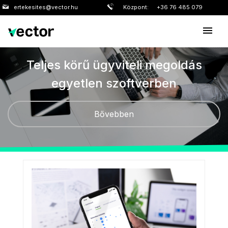
ertekesites@vector.hu
Központ:
+36 76 485 079
Teljes körű ügyviteli megoldás
egyetlen szoftverben
Bővebben