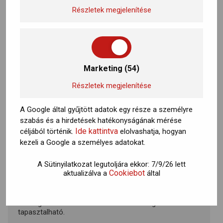
(Statisztikai)
Részletek megjelenítése
MORE
Marketing (54)
Azért mert a biztosítást kötő hölgy nagyon profi volt
és mindenre kiterjedő tájékoztatást adott. Ezen
(Marketing)
Részletek megjelenítése
túlmenően, egy régebbi autómat is a Generali
biztosította és ugyan károm nem keletkezett, de pl. a
nemzetközi zöldkártyát mindig precízen küldték amit a
A Google által gyűjtött adatok egy része a személyre
többi biztosító nem tesz meg.
szabás és a hirdetések hatékonyságának mérése
Ide kattintva
céljából történik.
elolvashatja, hogyan
kezeli a Google a személyes adatokat.
A Sütinyilatkozat legutoljára ekkor: 7/9/26 lett
A vállalkozásom ill. a családom biztosításainak döntő
Cookiebot
aktualizálva a
által
többségét a Generali Biztosító Zrt. szolgáltatja. A
biztosítások megkötése során érthető átlátható,
segítőkész, gyors, stb. tájékoztatásban részesülünk. Az
esetleges kár rendezése során korrektség
tapasztalható.