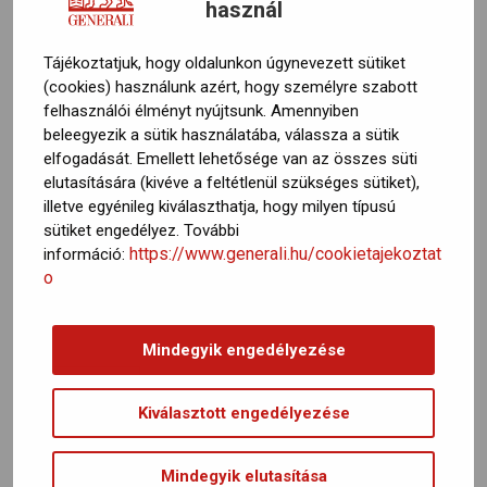
használ
szerint alakítható csomagokkal, kedvező díjakkal, várakozási idő
és névsor nélkül.
GHELP AS
Tájékoztatjuk, hogy oldalunkon úgynevezett sütiket
BANKI ÜGY
(cookies) használunk azért, hogy személyre szabott
TOVÁBB
felhasználói élményt nyújtsunk. Amennyiben
beleegyezik a sütik használatába, válassza a sütik
elfogadását. Emellett lehetősége van az összes süti
elutasítására (kivéve a feltétlenül szükséges sütiket),
illetve egyénileg kiválaszthatja, hogy milyen típusú
KÉRJE SZAKÉRTŐNK VISSZAHÍVÁSÁT!
sütiket engedélyez. További
VÁLLALATI VAGYONBIZTOSÍTÁSOK
https://www.generali.hu/cookietajekoztat
információ:
Széleskörű, igényre szabható védelem, mely hitelfedezeti
o
biztosításként is szolgálhat, önrésszel vagy önrész nélküli is!
Csökkentse a vállalkozását fenyegető kockázatokat!
Mindegyik engedélyezése
FELELŐSSÉG- ÉS JOGVÉDELMI BIZTOSÍTÁSOK
TOVÁBB
Általános és szakmai felelősségbiztosítások, jogvédelmi
Kiválasztott engedélyezése
biztosítás és munkavállalói felelősségbiztosítás munkáltatóknak
és szakszervezeteknek.
Mindegyik elutasítása