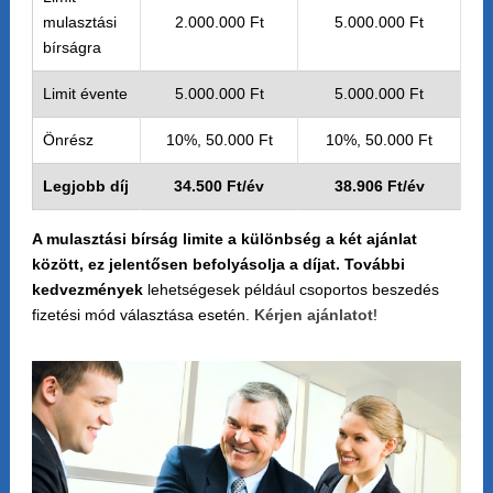
mulasztási
2.000.000 Ft
5.000.000 Ft
bírságra
Limit évente
5.000.000 Ft
5.000.000 Ft
Önrész
10%, 50.000 Ft
10%, 50.000 Ft
Legjobb díj
34.500 Ft/év
38.906 Ft/év
A mulasztási bírság limite a különbség a két ajánlat
között, ez jelentősen befolyásolja a díjat. További
kedvezmények
lehetségesek például csoportos beszedés
fizetési mód választása esetén.
Kérjen ajánlatot
!