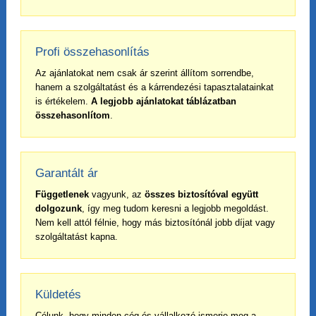
Profi összehasonlítás
Az ajánlatokat nem csak ár szerint állítom sorrendbe,
hanem a szolgáltatást és a kárrendezési tapasztalatainkat
is értékelem.
A legjobb ajánlatokat táblázatban
összehasonlítom
.
Garantált ár
Függetlenek
vagyunk, az
összes biztosítóval együtt
dolgozunk
, így meg tudom keresni a legjobb megoldást.
Nem kell attól félnie, hogy más biztosítónál jobb díjat vagy
szolgáltatást kapna.
Küldetés
Célunk, hogy minden cég és vállalkozó ismerje meg a