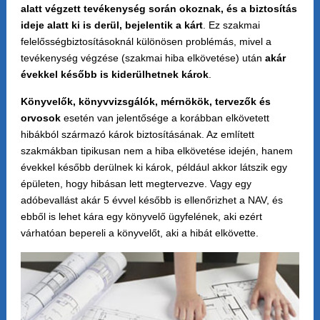
alatt végzett tevékenység során okoznak, és a biztosítás
ideje alatt ki is derül, bejelentik a kárt
. Ez szakmai
felelősségbiztosításoknál különösen problémás, mivel a
tevékenység végzése (szakmai hiba elkövetése) után
akár
évekkel később is kiderülhetnek károk
.
Könyvelők, könyvvizsgálók, mérnökök, tervezők és
orvosok
esetén van jelentősége a korábban elkövetett
hibákból származó károk biztosításának. Az említett
szakmákban tipikusan nem a hiba elkövetése idején, hanem
évekkel később derülnek ki károk, például akkor látszik egy
épületen, hogy hibásan lett megtervezve. Vagy egy
adóbevallást akár 5 évvel később is ellenőrizhet a NAV, és
ebből is lehet kára egy könyvelő ügyfelének, aki ezért
várhatóan bepereli a könyvelőt, aki a hibát elkövette.