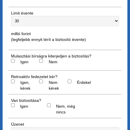
Limit évente
millió forint
(legfeljebb ennyit térít a biztosító évente)
Mulasztási bírságra kiterjedjen a biztosítás?
Igen
Nem
Retroaktív fedezetet kér?
Igen,
Nem
Érdekel
kérek
kérek
Van biztosítása?
Igen
Nem, még
nincs
Üzenet