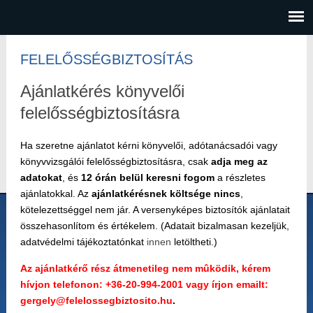
FELELŐSSÉGBIZTOSÍTÁS
Ajánlatkérés könyvelői
felelősségbiztosításra
Ha szeretne ajánlatot kérni könyvelői, adótanácsadói vagy
könyvvizsgálói felelősségbiztosításra, csak
adja meg az
adatokat
, és
12 órán belül keresni fogom
a részletes
ajánlatokkal. Az
ajánlatkérésnek költsége nincs
,
kötelezettséggel nem jár. A versenyképes biztosítók ajánlatait
összehasonlítom és értékelem. (Adatait bizalmasan kezeljük,
adatvédelmi tájékoztatónkat
innen
letöltheti.)
Az ajánlatkérő rész átmenetileg nem mûködik, kérem
hívjon telefonon: +36-20-994-2001 vagy írjon emailt:
gergely@felelossegbiztosito.hu
.