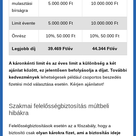
mulasztási
5.000.000 Ft
10.000.000 Ft
bírságra
Limit évente
5.000.000 Ft
10.000.000 Ft
Önrész
10%, 50.000 Ft
10%, 50.000 Ft
Legjobb díj
39.469 Ft/év
44.344 Ft/év
A káronkénti limit és az éves limit a különbség a két
ajánlat között, ez jelentősen befolyásolja a díjat. További
kedvezmények
lehetségesek például csoportos beszedés
fizetési mód választása esetén.
Kérjen ajánlatot
!
Szakmai felelősségbiztosítás múltbeli
hibákra
Felelősségbiztosítások esetén az a főszabály, hogy a
biztosító csak
olyan károkra fizet, ami a biztosítás ideje