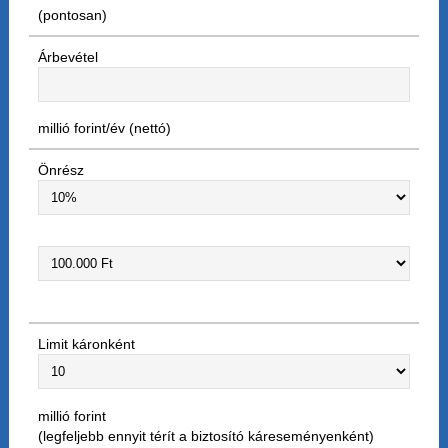
(pontosan)
Árbevétel
millió forint/év (nettó)
Önrész
Limit káronként
millió forint
(legfeljebb ennyit térít a biztosító káreseményenként)