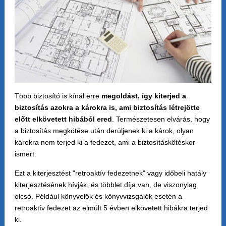
Több biztosító is kínál erre
megoldást, így kiterjed a
biztosítás azokra a károkra is, ami biztosítás létrejötte
előtt elkövetett hibából ered
. Természetesen elvárás, hogy
a biztosítás megkötése után derüljenek ki a károk, olyan
károkra nem terjed ki a fedezet, ami a biztosításkötéskor
ismert.
Ezt a kiterjesztést "retroaktív fedezetnek" vagy időbeli hatály
kiterjesztésének hívják, és többlet díja van, de viszonylag
olcsó. Például könyvelők és könyvvizsgálók esetén a
retroaktív fedezet az elmúlt 5 évben elkövetett hibákra terjed
ki.