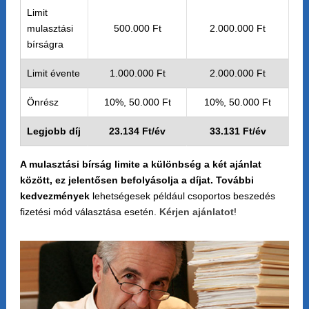
Limit
mulasztási
500.000 Ft
2.000.000 Ft
bírságra
Limit évente
1.000.000 Ft
2.000.000 Ft
Önrész
10%, 50.000 Ft
10%, 50.000 Ft
Legjobb díj
23.134 Ft/év
33.131 Ft/év
A mulasztási bírság limite a különbség a két ajánlat
között, ez jelentősen befolyásolja a díjat. További
kedvezmények
lehetségesek például csoportos beszedés
fizetési mód választása esetén.
Kérjen ajánlatot
!