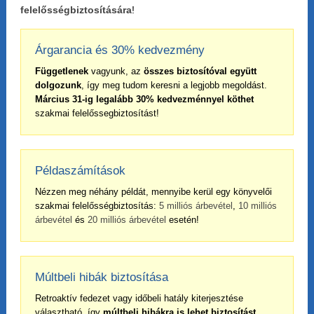
felelősségbiztosítására
!
Árgarancia és 30% kedvezmény
Függetlenek
vagyunk, az
összes biztosítóval együtt
dolgozunk
, így meg tudom keresni a legjobb megoldást.
Március 31-ig legalább 30% kedvezménnyel köthet
szakmai felelőssegbiztosítást!
Példaszámítások
Nézzen meg néhány példát, mennyibe kerül egy könyvelői
szakmai felelősségbiztosítás:
5 milliós árbevétel
,
10 milliós
árbevétel
és
20 milliós árbevétel
esetén!
Múltbeli hibák biztosítása
Retroaktív fedezet vagy időbeli hatály kiterjesztése
választható, így
múltbeli hibákra is lehet biztosítást