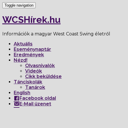
Toggle navigation
WCSHírek.hu
Információk a magyar West Coast Swing életről
Aktuális
Eseménynaptár
Eredmények
Nézd!
Olvasnivalók
Videók
Cikk beküldése
Tánciskolák
Tanárok
English
Facebook oldal
E-Mail üzenet