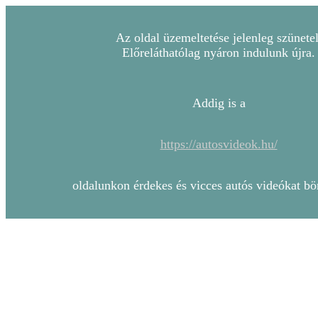
Az oldal üzemeltetése jelenleg szünetel
Előreláthatólag nyáron indulunk újra.
Addig is a
https://autosvideok.hu/
oldalunkon érdekes és vicces autós videókat bö