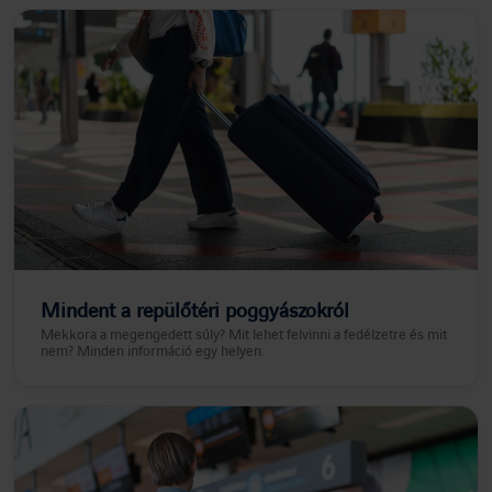
Mindent a repülőtéri poggyászokról
Mekkora a megengedett súly? Mit lehet felvinni a fedélzetre és mit
nem? Minden információ egy helyen.