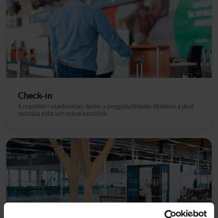
Check-in
A repülőtéri utasfelvétel, illetve a poggyászfeladás általában a járat
indulása előtt két órával kezdődik.