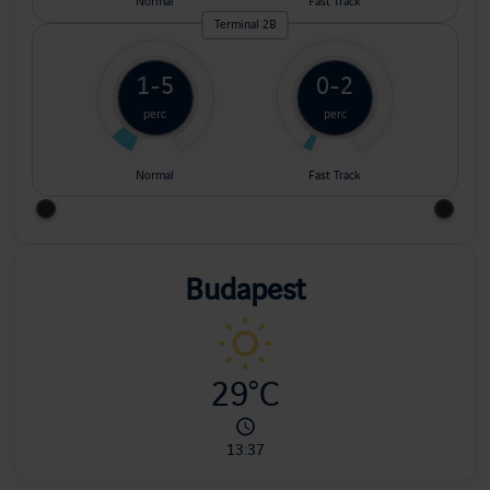
Normal
Fast Track
Terminal 2B
1-5
0-2
perc
perc
Normal
Fast Track
Budapest
29
°C
13:37