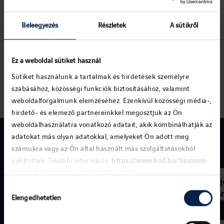
Beleegyezés
Részletek
A sütikről
Szolgáltatások & Létesítmények
Ez a weboldal sütiket használ
Fedezze fel a budapesti repülőtér szolgáltatásait, ahol minden adott
a kényelmes és stresszmentes utazáshoz!
Sütiket használunk a tartalmak és hirdetések személyre
szabásához, közösségi funkciók biztosításához, valamint
weboldalforgalmunk elemzéséhez. Ezenkívül közösségi média-,
hirdető- és elemező partnereinkkel megosztjuk az Ön
weboldalhasználatra vonatkozó adatait, akik kombinálhatják az
adatokat más olyan adatokkal, amelyeket Ön adott meg
AJÁNLATOK
számukra vagy az Ön által használt más szolgáltatásokból
gyűjtöttek. További információ:
https://www.bud.hu/hasznos-
linkek-footer/adatkezelesi-tajekoztato
Ikonikus ú
Nyári ajánlatok
Hozzájárulás
Heinemann
Elengedhetetlen
kiválasztása
Laneige és
Tovább
Tovább