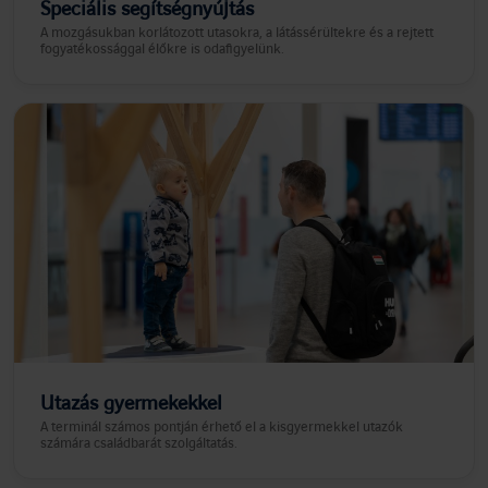
Speciális segítségnyújtás
A mozgásukban korlátozott utasokra, a látássérültekre és a rejtett
fogyatékossággal élőkre is odafigyelünk.
Utazás gyermekekkel
A terminál számos pontján érhető el a kisgyermekkel utazók
számára családbarát szolgáltatás.